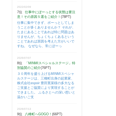
2022/02/09
7位
仕事中にぼーっとする状態は要注
意！その原因５選をご紹介！
(78PT)
仕事に集中できず、ボーっとしてしま
うことが多くありませんか？ それが、
たまにあることであれば特に問題はあ
りませんが、ちょくちょくあるという
ことであれば原因を考えた方がいいで
すね。 なぜなら、常にぼーっ
2026/07/07
8位
「MINMIスペシャルステージ」特
別協賛のご紹介
(76PT)
３０周年を盛り上げるMINMIスペシャ
ルステージは、三種町出身の起業家、
株式会社espoir 豊田寛菜様の多大なる
ご支援とご協賛により実現することが
できました。 ふるさとへの深い想いと
温かいご支
2026/07/13
9位
八峰町へGOGO！
(66PT)