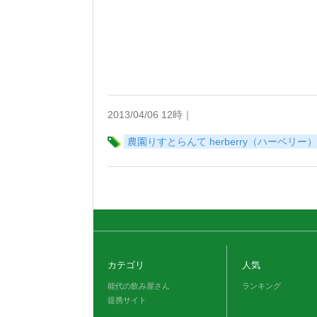
2013/04/06 12時｜
農園りすとらんて herberry（ハーベリー）
カテゴリ
人気
能代の飲み屋さん
ランキング
提携サイト