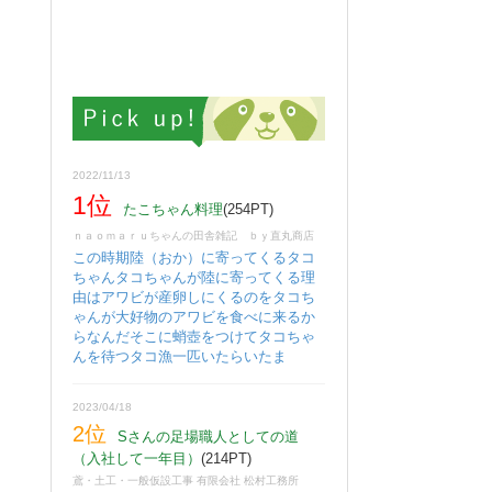
2022/11/13
1位
たこちゃん料理
(254PT)
ｎａｏｍａｒｕちゃんの田舎雑記 ｂｙ直丸商店
この時期陸（おか）に寄ってくるタコ
ちゃんタコちゃんが陸に寄ってくる理
由はアワビが産卵しにくるのをタコち
ゃんが大好物のアワビを食べに来るか
らなんだそこに蛸壺をつけてタコちゃ
んを待つタコ漁一匹いたらいたま
2023/04/18
2位
Sさんの足場職人としての道
（入社して一年目）
(214PT)
鳶・土工・一般仮設工事 有限会社 松村工務所