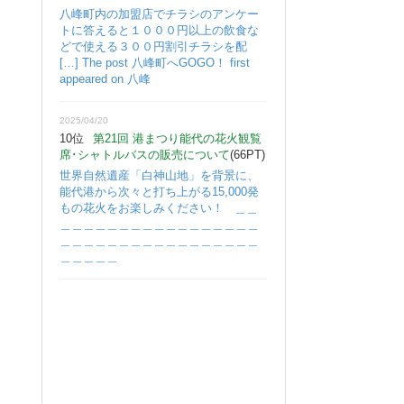
八峰町内の加盟店でチラシのアンケー
トに答えると１０００円以上の飲食な
どで使える３００円割引チラシを配
[…] The post 八峰町へGOGO！ first
appeared on 八峰
2025/04/20
10位
第21回 港まつり能代の花火観覧
席･シャトルバスの販売について
(66PT)
世界自然遺産「白神山地」を背景に、
能代港から次々と打ち上がる15,000発
もの花火をお楽しみください！ ＿＿
＿＿＿＿＿＿＿＿＿＿＿＿＿＿＿＿＿
＿＿＿＿＿＿＿＿＿＿＿＿＿＿＿＿＿
＿＿＿＿＿