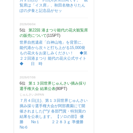
覧席は「イス席」、秋田名物きりたん
ぽの夕食と記念品がセッ
2026/06/04
5位
第22回 港まつり能代の花火観覧席
の販売について
(115PT)
世界自然遺産「白神山地」を背景に、
能代港から次々と打ち上がる15,000発
もの花火をお楽しみください！ ◆第
２２回港まつり 能代の花火公式サイト
◆ 日 時
2026/07/06
6位
第１３回世界じゅんさい摘み採り
選手権大会 結果公表
(80PT)
じゅんさいJAPAN
７月４日(土)、第１３回世界じゅんさい
摘み採り選手権大会が阿部農園にて開
催されました(^^)/ 各部門賞・特別賞の
結果を公表します。 【ソロの部】 優
勝 No１ ２２８３ｇ 準優勝
No６