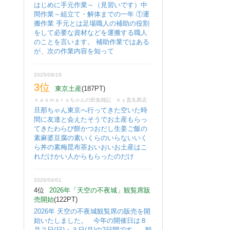
はじめに手元作業～（見習いです）中
間作業～組立て・解体までの一年 ①運
搬作業 手元とは足場職人の補助の役割
をして必要な資材などを運搬する職人
のことを言います。 補助作業ではある
が、次の作業内容を知って
2025/09/19
3位
東京土産
(187PT)
ｎａｏｍａｒｕちゃんの田舎雑記 ｂｙ直丸商店
旦那ちゃん東京へ行ってきた空いた時
間に友達と会えたそうでお土産もらっ
てきたわらび餅かつおだし生姜ご飯の
素麻婆豆腐の素いくらのいらないいく
ら丼の素梅昆布茶おいおいお土産はこ
れだけかい人からもらったのだけ
2026/04/01
4位
2026年「天空の不夜城」観覧席販
売開始
(122PT)
2026年 天空の不夜城観覧席の販売を開
始いたしました。 今年の開催日は８
月２日(日)・３日(月)の2日間です。 観