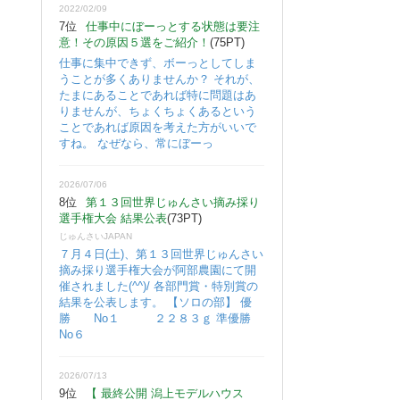
2022/02/09
7位
仕事中にぼーっとする状態は要注
意！その原因５選をご紹介！
(75PT)
仕事に集中できず、ボーっとしてしま
うことが多くありませんか？ それが、
たまにあることであれば特に問題はあ
りませんが、ちょくちょくあるという
ことであれば原因を考えた方がいいで
すね。 なぜなら、常にぼーっ
2026/07/06
8位
第１３回世界じゅんさい摘み採り
選手権大会 結果公表
(73PT)
じゅんさいJAPAN
７月４日(土)、第１３回世界じゅんさい
摘み採り選手権大会が阿部農園にて開
催されました(^^)/ 各部門賞・特別賞の
結果を公表します。 【ソロの部】 優
勝 No１ ２２８３ｇ 準優勝
No６
2026/07/13
9位
【 最終公開 潟上モデルハウス