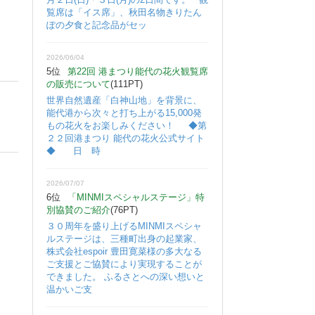
覧席は「イス席」、秋田名物きりたん
ぽの夕食と記念品がセッ
2026/06/04
5位
第22回 港まつり能代の花火観覧席
の販売について
(111PT)
世界自然遺産「白神山地」を背景に、
能代港から次々と打ち上がる15,000発
もの花火をお楽しみください！ ◆第
２２回港まつり 能代の花火公式サイト
◆ 日 時
2026/07/07
6位
「MINMIスペシャルステージ」特
別協賛のご紹介
(76PT)
３０周年を盛り上げるMINMIスペシャ
ルステージは、三種町出身の起業家、
株式会社espoir 豊田寛菜様の多大なる
ご支援とご協賛により実現することが
できました。 ふるさとへの深い想いと
温かいご支