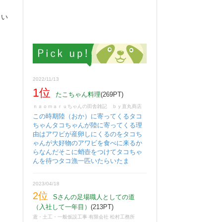
らい
2022/11/13
1位
たこちゃん料理
(269PT)
ｎａｏｍａｒｕちゃんの田舎雑記 ｂｙ直丸商店
この時期陸（おか）に寄ってくるタコ
ちゃんタコちゃんが陸に寄ってくる理
由はアワビが産卵しにくるのをタコち
ゃんが大好物のアワビを食べに来るか
らなんだそこに蛸壺をつけてタコちゃ
んを待つタコ漁一匹いたらいたま
2023/04/18
2位
Sさんの足場職人としての道
（入社して一年目）
(213PT)
鳶・土工・一般仮設工事 有限会社 松村工務所