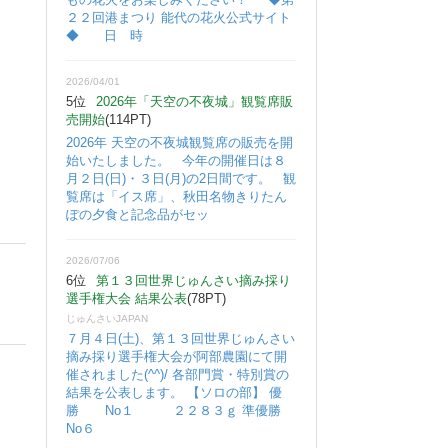
２２回港まつり 能代の花火公式サイト
◆ 日 時
2026/04/01
5位
2026年「天空の不夜城」観覧席販
売開始
(114PT)
2026年 天空の不夜城観覧席の販売を開
始いたしました。 今年の開催日は８
月２日(日)・３日(月)の2日間です。 観
覧席は「イス席」、秋田名物きりたん
ぽの夕食と記念品がセッ
2026/07/06
6位
第１３回世界じゅんさい摘み採り
選手権大会 結果公表
(78PT)
じゅんさいJAPAN
７月４日(土)、第１３回世界じゅんさい
摘み採り選手権大会が阿部農園にて開
催されました(^^)/ 各部門賞・特別賞の
結果を公表します。 【ソロの部】 優
勝 No１ ２２８３ｇ 準優勝
No６