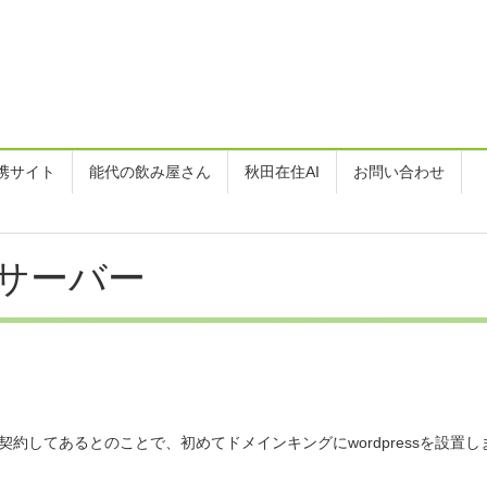
携サイト
能代の飲み屋さん
秋田在住AI
お問い合わせ
師・事務員を募集しています
サーバー
０２６メインステージゲストのお知らせ
ーブルのご注文
後の従業員募集のお知らせ
約してあるとのことで、初めてドメインキングにwordpressを設置し
からご注文を頂きました。