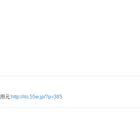
用元:
http://ito.55w.jp/?p=385