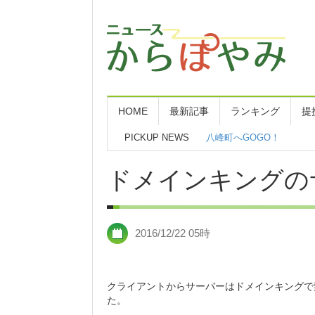
HOME
最新記事
ランキング
提
PICKUP NEWS
八峰町へGOGO！
管理栄養士・臨床検査技
ドメインキングの
みたねサンドクラフト２
一枚板テーブルとローテ
2016/12/22 05時
夏季休暇のお知らせと今
検査とラーメン
クライアントからサーバーはドメインキングで契
東京、神奈川県のお客様
た。
こんな毎日