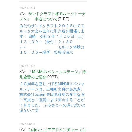
2026/07/04
7位
サンドクラフト杯モルックトーナ
メント 申込について
(71PT)
みたねサンドクラフト２０２６にてモ
ルック大会を去年に引き続き開催しま
す！ 日時 令和８年７月２５日（土）
１３：００～（受付１２：３０
～） モルック体験は
１０：００～場所 釜谷浜海水
2026/07/07
8位
「MINMIスペシャルステージ」特
別協賛のご紹介
(69PT)
３０周年を盛り上げるMINMIスペシャ
ルステージは、三種町出身の起業家、
株式会社espoir 豊田寛菜様の多大なる
ご支援とご協賛により実現することが
できました。 ふるさとへの深い想いと
温かいご支
2026/06/01
9位
白神ジュニアアドベンチャー（白