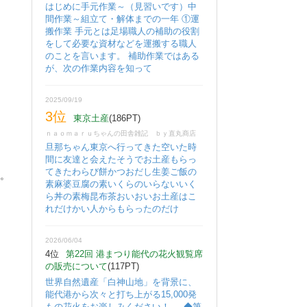
はじめに手元作業～（見習いです）中
間作業～組立て・解体までの一年 ①運
搬作業 手元とは足場職人の補助の役割
をして必要な資材などを運搬する職人
のことを言います。 補助作業ではある
が、次の作業内容を知って
2025/09/19
3位
東京土産
(186PT)
ｎａｏｍａｒｕちゃんの田舎雑記 ｂｙ直丸商店
旦那ちゃん東京へ行ってきた空いた時
間に友達と会えたそうでお土産もらっ
てきたわらび餅かつおだし生姜ご飯の
絡。
素麻婆豆腐の素いくらのいらないいく
ら丼の素梅昆布茶おいおいお土産はこ
れだけかい人からもらったのだけ
2026/06/04
4位
第22回 港まつり能代の花火観覧席
の販売について
(117PT)
世界自然遺産「白神山地」を背景に、
能代港から次々と打ち上がる15,000発
もの花火をお楽しみください！ ◆第