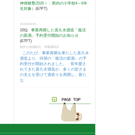
神体験塾2026Ⅰ：県内の小学校4～6年
生対象）
(67PT)
2026/06/26
10位
事業再開した喜久水酒造「復活
の新酒」予約受付開始のお知らせ
(67PT)
秋田の地酒販売 伊藤謙商店
このたび、事業再開を果たした喜久水
酒造より、待望の「復活の新酒」の予
約受付が開始されました。 長年愛さ
れてきた喜久水酒造が、多くの皆さま
の支えを受けて酒造りを再開し、新た
な