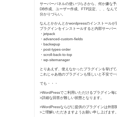
サーバーパネルの使いづらさから、何か嫌な予
DB作成、ユーザー作成、FTP設定、、、な
みたねサンドクラフト２
分かりづらい。
イオンモール秋田で生じゅ
なんとかかんとかwordpressのインストー
プラグインをインストールすると内部サーバーエラー（Int
・jetpack
・advanced-custom-fields
・backwpup
・post-types-order
・scroll-back-to-top
・wp-sitemanager
とりあえず、使えなかったプラグインを挙げて
これじゃあ他のプラグインも怪しいと不安で一
でも・・・
>WordPressでご利用いただけるプラグイ
>詳細な回答が難しい状態となります。
>WordPressならびに提供のプラグインは
>ご理解いただきますようお願い申し上げます