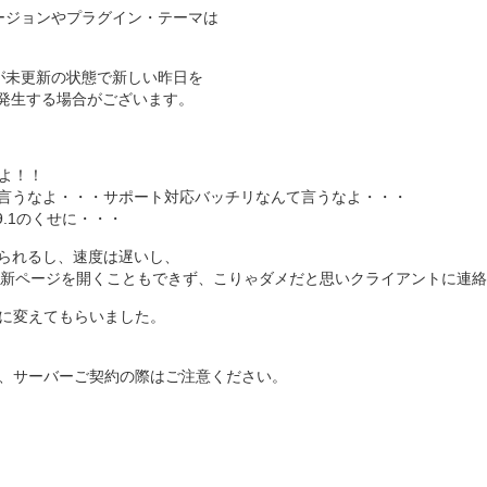
のバージョンやプラグイン・テーマは
体等が未更新の状態で新しい昨日を
ror」が発生する場合がございます。
よ！！
なんて言うなよ・・・サポート対応バッチリなんて言うなよ・・・
9.1のくせに・・・
められるし、速度は遅いし、
ードの更新ページを開くこともできず、こりゃダメだと思いクライアントに連
に変えてもらいました。
、サーバーご契約の際はご注意ください。