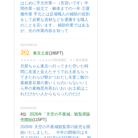
はじめに手元作業～（見習いです）中
間作業～組立て・解体までの一年 ①運
搬作業 手元とは足場職人の補助の役割
をして必要な資材などを運搬する職人
のことを言います。 補助作業ではある
が、次の作業内容を知って
2025/09/19
3位
東京土産
(186PT)
ｎａｏｍａｒｕちゃんの田舎雑記 ｂｙ直丸商店
旦那ちゃん東京へ行ってきた空いた時
間に友達と会えたそうでお土産もらっ
てきたわらび餅かつおだし生姜ご飯の
素麻婆豆腐の素いくらのいらないいく
ら丼の素梅昆布茶おいおいお土産はこ
れだけかい人からもらったのだけ
2026/04/01
4位
2026年「天空の不夜城」観覧席販
売開始
(115PT)
2026年 天空の不夜城観覧席の販売を開
始いたしました。 今年の開催日は８
月２日(日)・３日(月)の2日間です。 観