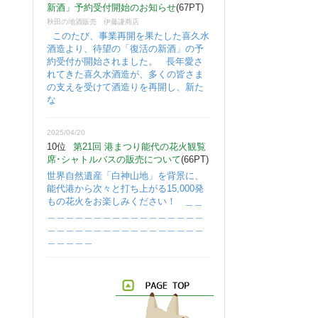
新酒」予約受付開始のお知らせ
(67PT)
秋田の地酒販売 伊藤謙商店
このたび、事業再開を果たした喜久水
酒造より、待望の「復活の新酒」の予
約受付が開始されました。 長年愛さ
れてきた喜久水酒造が、多くの皆さま
の支えを受けて酒造りを再開し、新た
な
2025/04/20
10位
第21回 港まつり能代の花火観覧
席･シャトルバスの販売について
(66PT)
世界自然遺産「白神山地」を背景に、
能代港から次々と打ち上がる15,000発
もの花火をお楽しみください！ ＿＿
＿＿＿＿＿＿＿＿＿＿＿＿＿＿＿＿＿
＿＿＿＿＿＿＿＿＿＿＿＿＿＿＿＿＿
＿＿＿＿＿