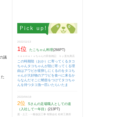
2022/11/13
1位
たこちゃん料理
(266PT)
ｎａｏｍａｒｕちゃんの田舎雑記 ｂｙ直丸商店
の議
この時期陸（おか）に寄ってくるタコ
ちゃんタコちゃんが陸に寄ってくる理
由はアワビが産卵しにくるのをタコち
ゃんが大好物のアワビを食べに来るか
りた
らなんだそこに蛸壺をつけてタコちゃ
んを待つタコ漁一匹いたらいたま
2023/04/18
2位
Sさんの足場職人としての道
（入社して一年目）
(213PT)
鳶・土工・一般仮設工事 有限会社 松村工務所