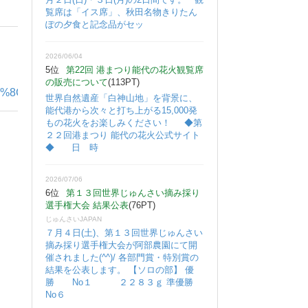
覧席は「イス席」、秋田名物きりたん
ぽの夕食と記念品がセッ
2026/06/04
5位
第22回 港まつり能代の花火観覧席
の販売について
(113PT)
5%BE%8C%E3%81%AE%E4%B8%80%E8%88%AC%E8%B3%A
世界自然遺産「白神山地」を背景に、
能代港から次々と打ち上がる15,000発
もの花火をお楽しみください！ ◆第
２２回港まつり 能代の花火公式サイト
◆ 日 時
2026/07/06
6位
第１３回世界じゅんさい摘み採り
選手権大会 結果公表
(76PT)
じゅんさいJAPAN
７月４日(土)、第１３回世界じゅんさい
摘み採り選手権大会が阿部農園にて開
催されました(^^)/ 各部門賞・特別賞の
結果を公表します。 【ソロの部】 優
勝 No１ ２２８３ｇ 準優勝
No６