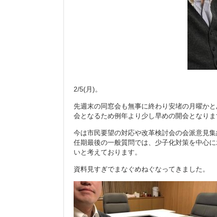
2/5(月)。
先週末の同窓会も無事に終わり安堵の月曜かと
会となるため例年より少し早めの開会となりま
今は市民要望の対応や改革検討会の会派意見集
任期最後の一般質問では、少子化対策を中心に水
いと考えております。
資料見すぎでまなぐめねぐなってきました。