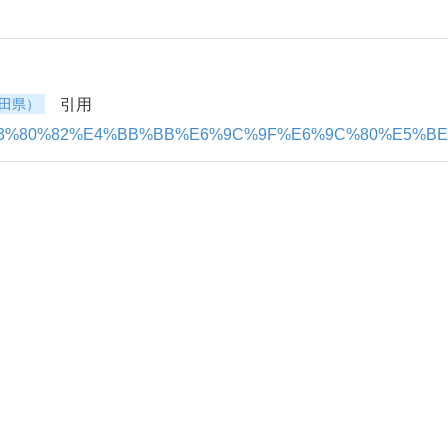
田県）
引用
9C%88%E3%80%82%E4%BB%BB%E6%9C%9F%E6%9C%80%E