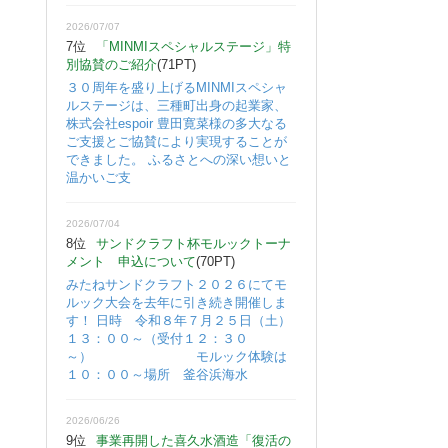
2026/07/07
7位
「MINMIスペシャルステージ」特
別協賛のご紹介
(71PT)
３０周年を盛り上げるMINMIスペシャ
ルステージは、三種町出身の起業家、
株式会社espoir 豊田寛菜様の多大なる
ご支援とご協賛により実現することが
できました。 ふるさとへの深い想いと
温かいご支
2026/07/04
8位
サンドクラフト杯モルックトーナ
メント 申込について
(70PT)
みたねサンドクラフト２０２６にてモ
ルック大会を去年に引き続き開催しま
す！ 日時 令和８年７月２５日（土）
１３：００～（受付１２：３０
～） モルック体験は
１０：００～場所 釜谷浜海水
2026/06/26
9位
事業再開した喜久水酒造「復活の