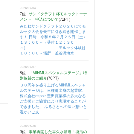
2026/07/04
7位
サンドクラフト杯モルックトーナ
メント 申込について
(71PT)
みたねサンドクラフト２０２６にてモ
ルック大会を去年に引き続き開催しま
す！ 日時 令和８年７月２５日（土）
１３：００～（受付１２：３０
～） モルック体験は
１０：００～場所 釜谷浜海水
2026/07/07
8位
「MINMIスペシャルステージ」特
別協賛のご紹介
(70PT)
３０周年を盛り上げるMINMIスペシャ
ルステージは、三種町出身の起業家、
株式会社espoir 豊田寛菜様の多大なる
ご支援とご協賛により実現することが
できました。 ふるさとへの深い想いと
温かいご支
2026/06/26
9位
事業再開した喜久水酒造「復活の