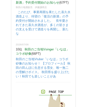
新酒」予約受付開始のお知らせ
(67PT)
秋田の地酒販売 伊藤謙商店
このたび、事業再開を果たした喜久水
酒造より、待望の「復活の新酒」の予
約受付が開始されました。 長年愛さ
れてきた喜久水酒造が、多くの皆さま
の支えを受けて酒造りを再開し、新た
な
2026/07/06
10位
秋田のご当地Vsinger「いなほ」
コラボ砂像
(66PT)
秋田のご当地Vtuber「いなほ」コラボ
砂像のお知らせ！ 【プロフィール】 秋
田の田んぼに生息する雪女、唯一無二
の雪解けボイス。 秋田県を盛り上げた
い！秋田でも楽しいことがあ