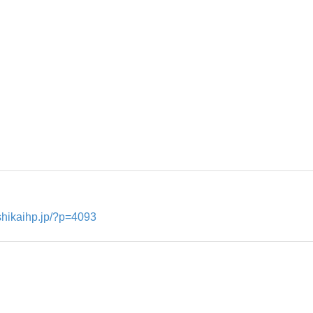
ishikaihp.jp/?p=4093