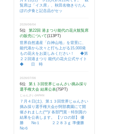
覧席は「イス席」、秋田名物きりたん
ぽの夕食と記念品がセッ
2026/06/04
5位
第22回 港まつり能代の花火観覧席
の販売について
(113PT)
世界自然遺産「白神山地」を背景に、
能代港から次々と打ち上がる15,000発
もの花火をお楽しみください！ ◆第
２２回港まつり 能代の花火公式サイト
◆ 日 時
2026/07/06
6位
第１３回世界じゅんさい摘み採り
選手権大会 結果公表
(75PT)
じゅんさいJAPAN
７月４日(土)、第１３回世界じゅんさい
摘み採り選手権大会が阿部農園にて開
催されました(^^)/ 各部門賞・特別賞の
結果を公表します。 【ソロの部】 優
勝 No１ ２２８３ｇ 準優勝
No６