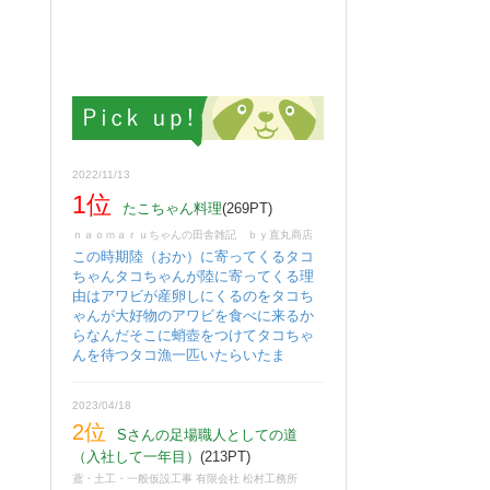
2022/11/13
1位
たこちゃん料理
(269PT)
ｎａｏｍａｒｕちゃんの田舎雑記 ｂｙ直丸商店
この時期陸（おか）に寄ってくるタコ
ちゃんタコちゃんが陸に寄ってくる理
由はアワビが産卵しにくるのをタコち
ゃんが大好物のアワビを食べに来るか
らなんだそこに蛸壺をつけてタコちゃ
んを待つタコ漁一匹いたらいたま
2023/04/18
2位
Sさんの足場職人としての道
（入社して一年目）
(213PT)
鳶・土工・一般仮設工事 有限会社 松村工務所