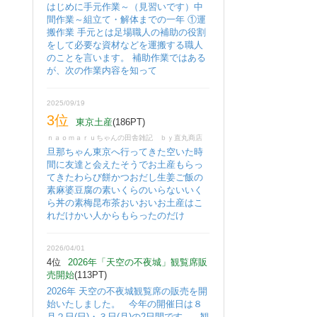
はじめに手元作業～（見習いです）中
間作業～組立て・解体までの一年 ①運
搬作業 手元とは足場職人の補助の役割
をして必要な資材などを運搬する職人
のことを言います。 補助作業ではある
が、次の作業内容を知って
2025/09/19
3位
東京土産
(186PT)
ｎａｏｍａｒｕちゃんの田舎雑記 ｂｙ直丸商店
旦那ちゃん東京へ行ってきた空いた時
間に友達と会えたそうでお土産もらっ
てきたわらび餅かつおだし生姜ご飯の
素麻婆豆腐の素いくらのいらないいく
ら丼の素梅昆布茶おいおいお土産はこ
れだけかい人からもらったのだけ
2026/04/01
4位
2026年「天空の不夜城」観覧席販
売開始
(113PT)
2026年 天空の不夜城観覧席の販売を開
始いたしました。 今年の開催日は８
月２日(日)・３日(月)の2日間です。 観