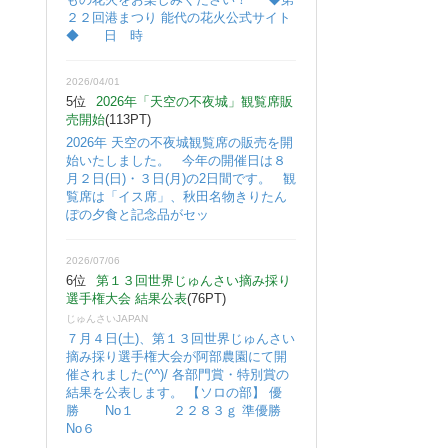
２２回港まつり 能代の花火公式サイト
◆ 日 時
2026/04/01
5位
2026年「天空の不夜城」観覧席販
売開始
(113PT)
2026年 天空の不夜城観覧席の販売を開
始いたしました。 今年の開催日は８
月２日(日)・３日(月)の2日間です。 観
覧席は「イス席」、秋田名物きりたん
ぽの夕食と記念品がセッ
2026/07/06
6位
第１３回世界じゅんさい摘み採り
選手権大会 結果公表
(76PT)
じゅんさいJAPAN
７月４日(土)、第１３回世界じゅんさい
摘み採り選手権大会が阿部農園にて開
催されました(^^)/ 各部門賞・特別賞の
結果を公表します。 【ソロの部】 優
勝 No１ ２２８３ｇ 準優勝
No６