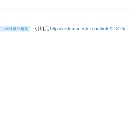
ー｜秋田県三種町
引用元:
http://kodomocenter.com/info/01813/