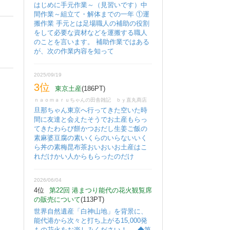
はじめに手元作業～（見習いです）中
間作業～組立て・解体までの一年 ①運
搬作業 手元とは足場職人の補助の役割
をして必要な資材などを運搬する職人
のことを言います。 補助作業ではある
が、次の作業内容を知って
2025/09/19
3位
東京土産
(186PT)
ｎａｏｍａｒｕちゃんの田舎雑記 ｂｙ直丸商店
旦那ちゃん東京へ行ってきた空いた時
間に友達と会えたそうでお土産もらっ
てきたわらび餅かつおだし生姜ご飯の
素麻婆豆腐の素いくらのいらないいく
ら丼の素梅昆布茶おいおいお土産はこ
れだけかい人からもらったのだけ
2026/06/04
4位
第22回 港まつり能代の花火観覧席
の販売について
(113PT)
世界自然遺産「白神山地」を背景に、
能代港から次々と打ち上がる15,000発
もの花火をお楽しみください！ ◆第