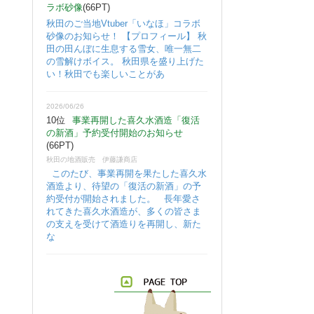
ラボ砂像
(66PT)
秋田のご当地Vtuber「いなほ」コラボ
砂像のお知らせ！ 【プロフィール】 秋
田の田んぼに生息する雪女、唯一無二
の雪解けボイス。 秋田県を盛り上げた
い！秋田でも楽しいことがあ
2026/06/26
10位
事業再開した喜久水酒造「復活
の新酒」予約受付開始のお知らせ
(66PT)
秋田の地酒販売 伊藤謙商店
このたび、事業再開を果たした喜久水
酒造より、待望の「復活の新酒」の予
約受付が開始されました。 長年愛さ
れてきた喜久水酒造が、多くの皆さま
の支えを受けて酒造りを再開し、新た
な