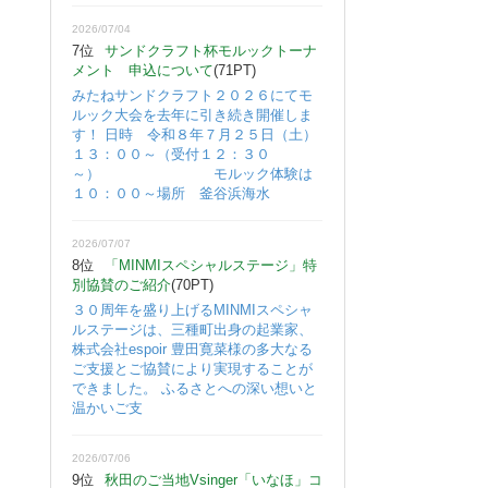
2026/07/04
7位
サンドクラフト杯モルックトーナ
メント 申込について
(71PT)
みたねサンドクラフト２０２６にてモ
ルック大会を去年に引き続き開催しま
す！ 日時 令和８年７月２５日（土）
１３：００～（受付１２：３０
～） モルック体験は
１０：００～場所 釜谷浜海水
2026/07/07
8位
「MINMIスペシャルステージ」特
別協賛のご紹介
(70PT)
３０周年を盛り上げるMINMIスペシャ
ルステージは、三種町出身の起業家、
株式会社espoir 豊田寛菜様の多大なる
ご支援とご協賛により実現することが
できました。 ふるさとへの深い想いと
温かいご支
2026/07/06
9位
秋田のご当地Vsinger「いなほ」コ