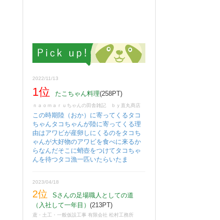
2022/11/13
1位
たこちゃん料理
(258PT)
ｎａｏｍａｒｕちゃんの田舎雑記 ｂｙ直丸商店
この時期陸（おか）に寄ってくるタコ
ちゃんタコちゃんが陸に寄ってくる理
由はアワビが産卵しにくるのをタコち
ゃんが大好物のアワビを食べに来るか
らなんだそこに蛸壺をつけてタコちゃ
んを待つタコ漁一匹いたらいたま
2023/04/18
2位
Sさんの足場職人としての道
（入社して一年目）
(213PT)
鳶・土工・一般仮設工事 有限会社 松村工務所