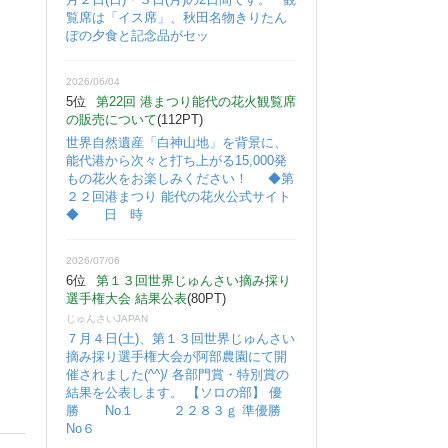
覧席は「イス席」、秋田名物きりたん
ぽの夕食と記念品がセッ
2026/06/04
5位
第22回 港まつり能代の花火観覧席
の販売について
(112PT)
世界自然遺産「白神山地」を背景に、
能代港から次々と打ち上がる15,000発
もの花火をお楽しみください！ ◆第
２２回港まつり 能代の花火公式サイト
◆ 日 時
2026/07/06
6位
第１３回世界じゅんさい摘み採り
選手権大会 結果公表
(80PT)
じゅんさいJAPAN
７月４日(土)、第１３回世界じゅんさい
摘み採り選手権大会が阿部農園にて開
催されました(^^)/ 各部門賞・特別賞の
結果を公表します。 【ソロの部】 優
勝 No１ ２２８３ｇ 準優勝
No６