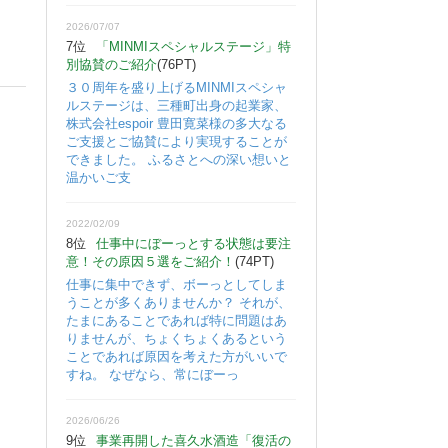
2026/07/07
7位
「MINMIスペシャルステージ」特
別協賛のご紹介
(76PT)
３０周年を盛り上げるMINMIスペシャ
ルステージは、三種町出身の起業家、
株式会社espoir 豊田寛菜様の多大なる
ご支援とご協賛により実現することが
できました。 ふるさとへの深い想いと
温かいご支
2022/02/09
8位
仕事中にぼーっとする状態は要注
意！その原因５選をご紹介！
(74PT)
仕事に集中できず、ボーっとしてしま
うことが多くありませんか？ それが、
たまにあることであれば特に問題はあ
りませんが、ちょくちょくあるという
ことであれば原因を考えた方がいいで
すね。 なぜなら、常にぼーっ
2026/06/26
9位
事業再開した喜久水酒造「復活の