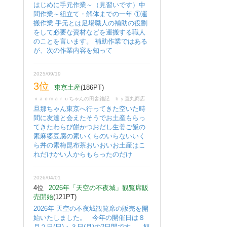
はじめに手元作業～（見習いです）中
間作業～組立て・解体までの一年 ①運
搬作業 手元とは足場職人の補助の役割
をして必要な資材などを運搬する職人
のことを言います。 補助作業ではある
が、次の作業内容を知って
2025/09/19
3位
東京土産
(186PT)
ｎａｏｍａｒｕちゃんの田舎雑記 ｂｙ直丸商店
旦那ちゃん東京へ行ってきた空いた時
間に友達と会えたそうでお土産もらっ
てきたわらび餅かつおだし生姜ご飯の
素麻婆豆腐の素いくらのいらないいく
ら丼の素梅昆布茶おいおいお土産はこ
れだけかい人からもらったのだけ
2026/04/01
4位
2026年「天空の不夜城」観覧席販
売開始
(121PT)
2026年 天空の不夜城観覧席の販売を開
始いたしました。 今年の開催日は８
月２日(日)・３日(月)の2日間です。 観