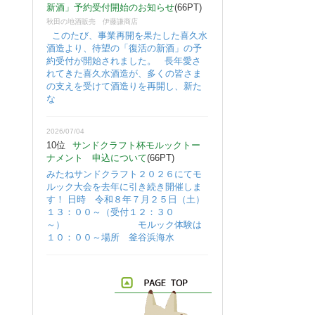
新酒」予約受付開始のお知らせ
(66PT)
秋田の地酒販売 伊藤謙商店
このたび、事業再開を果たした喜久水
酒造より、待望の「復活の新酒」の予
約受付が開始されました。 長年愛さ
れてきた喜久水酒造が、多くの皆さま
の支えを受けて酒造りを再開し、新た
な
2026/07/04
10位
サンドクラフト杯モルックトー
ナメント 申込について
(66PT)
みたねサンドクラフト２０２６にてモ
ルック大会を去年に引き続き開催しま
す！ 日時 令和８年７月２５日（土）
１３：００～（受付１２：３０
～） モルック体験は
１０：００～場所 釜谷浜海水