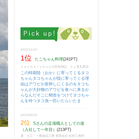
2022/11/13
1位
たこちゃん料理
(241PT)
ｎａｏｍａｒｕちゃんの田舎雑記 ｂｙ直丸商店
この時期陸（おか）に寄ってくるタコ
ちゃんタコちゃんが陸に寄ってくる理
由はアワビが産卵しにくるのをタコち
ゃんが大好物のアワビを食べに来るか
らなんだそこに蛸壺をつけてタコちゃ
んを待つタコ漁一匹いたらいたま
2023/04/18
2位
Sさんの足場職人としての道
（入社して一年目）
(213PT)
鳶・土工・一般仮設工事 有限会社 松村工務所