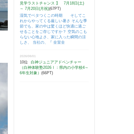
見学ラストチャンス 】 7月18日(土)
～ 7月20日(月祝)
(67PT)
湿気でベタつくこの時期 そしてこ
れからやってくる厳しい暑さ そんな季
節でも、家の中は驚くほど快適に過ご
せることをご存じですか？ 空気のこも
らない心地よさ、家に入った瞬間の涼
しさ、 当社の、『 全室全
2026/06/01
10位
白神ジュニアアドベンチャー
（白神体験塾2026Ⅰ：県内の小学校4～
6年生対象）
(66PT)