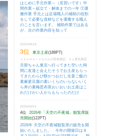
はじめに手元作業～（見習いです）中
間作業～組立て・解体までの一年 ①運
搬作業 手元とは足場職人の補助の役割
をして必要な資材などを運搬する職人
のことを言います。 補助作業ではある
が、次の作業内容を知って
2025/09/19
3位
東京土産
(188PT)
ｎａｏｍａｒｕちゃんの田舎雑記 ｂｙ直丸商店
旦那ちゃん東京へ行ってきた空いた時
間に友達と会えたそうでお土産もらっ
てきたわらび餅かつおだし生姜ご飯の
素麻婆豆腐の素いくらのいらないいく
ら丼の素梅昆布茶おいおいお土産はこ
れだけかい人からもらったのだけ
2026/04/01
4位
2026年「天空の不夜城」観覧席販
売開始
(122PT)
2026年 天空の不夜城観覧席の販売を開
始いたしました。 今年の開催日は８
月２日(日)・３日(月)の2日間です。 観