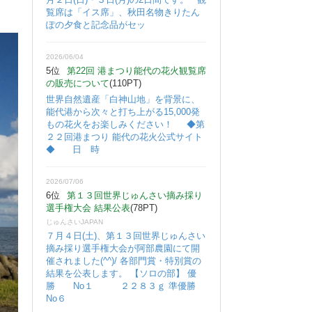
覧席は「イス席」、秋田名物きりたん
ぽの夕食と記念品がセッ
2026/06/04
5位
第22回 港まつり能代の花火観覧席
の販売について
(110PT)
世界自然遺産「白神山地」を背景に、
能代港から次々と打ち上がる15,000発
もの花火をお楽しみください！ ◆第
２２回港まつり 能代の花火公式サイト
◆ 日 時
2026/07/06
6位
第１３回世界じゅんさい摘み採り
選手権大会 結果公表
(78PT)
じゅんさいJAPAN
７月４日(土)、第１３回世界じゅんさい
摘み採り選手権大会が阿部農園にて開
催されました(^^)/ 各部門賞・特別賞の
結果を公表します。 【ソロの部】 優
勝 No１ ２２８３ｇ 準優勝
No６