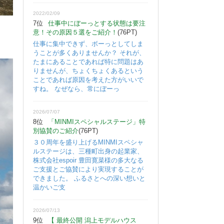
2022/02/09
7位
仕事中にぼーっとする状態は要注
意！その原因５選をご紹介！
(76PT)
仕事に集中できず、ボーっとしてしま
うことが多くありませんか？ それが、
たまにあることであれば特に問題はあ
りませんが、ちょくちょくあるという
ことであれば原因を考えた方がいいで
すね。 なぜなら、常にぼーっ
2026/07/07
8位
「MINMIスペシャルステージ」特
別協賛のご紹介
(76PT)
３０周年を盛り上げるMINMIスペシャ
ルステージは、三種町出身の起業家、
株式会社espoir 豊田寛菜様の多大なる
ご支援とご協賛により実現することが
できました。 ふるさとへの深い想いと
温かいご支
2026/07/13
9位
【 最終公開 潟上モデルハウス