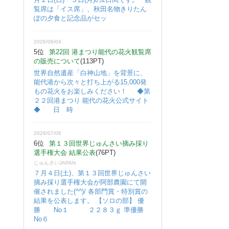
覧席は「イス席」、秋田名物きりたん
ぽの夕食と記念品がセッ
2026/06/04
5位
第22回 港まつり能代の花火観覧席
の販売について
(113PT)
世界自然遺産「白神山地」を背景に、
能代港から次々と打ち上がる15,000発
もの花火をお楽しみください！ ◆第
２２回港まつり 能代の花火公式サイト
◆ 日 時
2026/07/06
6位
第１３回世界じゅんさい摘み採り
選手権大会 結果公表
(76PT)
じゅんさいJAPAN
７月４日(土)、第１３回世界じゅんさい
摘み採り選手権大会が阿部農園にて開
催されました(^^)/ 各部門賞・特別賞の
結果を公表します。 【ソロの部】 優
勝 No１ ２２８３ｇ 準優勝
No６