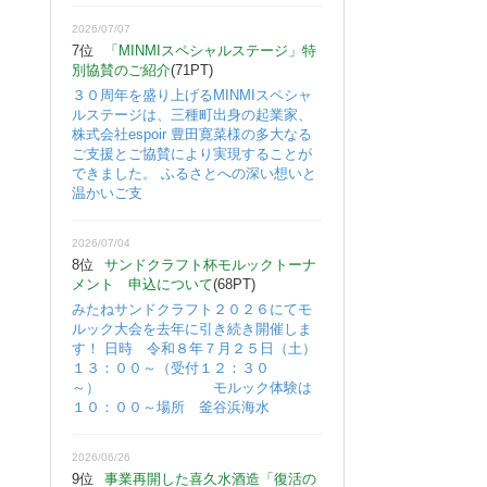
2026/07/07
7位
「MINMIスペシャルステージ」特
別協賛のご紹介
(71PT)
３０周年を盛り上げるMINMIスペシャ
ルステージは、三種町出身の起業家、
株式会社espoir 豊田寛菜様の多大なる
ご支援とご協賛により実現することが
できました。 ふるさとへの深い想いと
温かいご支
2026/07/04
8位
サンドクラフト杯モルックトーナ
メント 申込について
(68PT)
みたねサンドクラフト２０２６にてモ
ルック大会を去年に引き続き開催しま
す！ 日時 令和８年７月２５日（土）
１３：００～（受付１２：３０
～） モルック体験は
１０：００～場所 釜谷浜海水
2026/06/26
9位
事業再開した喜久水酒造「復活の