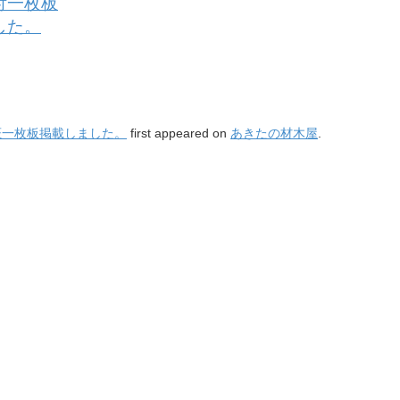
付一枚板
した。
柾一枚板掲載しました。
first appeared on
あきたの材木屋
.