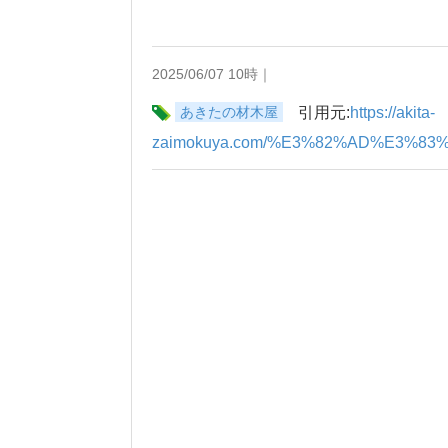
2025/06/07 10時｜
あきたの材木屋
引用元:
https://akita-
zaimokuya.com/%E3%82%AD%E3