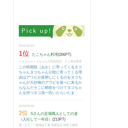
2022/11/13
1位
たこちゃん料理
(266PT)
ｎａｏｍａｒｕちゃんの田舎雑記 ｂｙ直丸商店
この時期陸（おか）に寄ってくるタコ
ちゃんタコちゃんが陸に寄ってくる理
由はアワビが産卵しにくるのをタコち
ゃんが大好物のアワビを食べに来るか
らなんだそこに蛸壺をつけてタコちゃ
んを待つタコ漁一匹いたらいたま
2023/04/18
2位
Sさんの足場職人としての道
（入社して一年目）
(213PT)
鳶・土工・一般仮設工事 有限会社 松村工務所