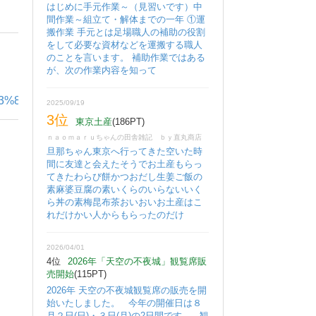
はじめに手元作業～（見習いです）中
間作業～組立て・解体までの一年 ①運
搬作業 手元とは足場職人の補助の役割
をして必要な資材などを運搬する職人
のことを言います。 補助作業ではある
が、次の作業内容を知って
6%E3%83%B3%E3%82%BF%E3%83%BC%E3%81%AB%E6%
2025/09/19
3位
東京土産
(186PT)
ｎａｏｍａｒｕちゃんの田舎雑記 ｂｙ直丸商店
旦那ちゃん東京へ行ってきた空いた時
間に友達と会えたそうでお土産もらっ
てきたわらび餅かつおだし生姜ご飯の
素麻婆豆腐の素いくらのいらないいく
ら丼の素梅昆布茶おいおいお土産はこ
れだけかい人からもらったのだけ
2026/04/01
4位
2026年「天空の不夜城」観覧席販
売開始
(115PT)
2026年 天空の不夜城観覧席の販売を開
始いたしました。 今年の開催日は８
月２日(日)・３日(月)の2日間です。 観