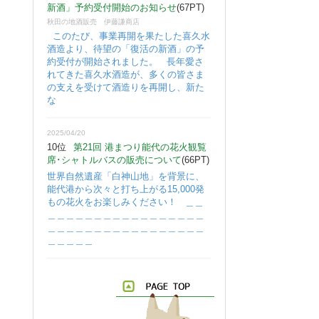
新酒」予約受付開始のお知らせ
(67PT)
秋田の地酒販売 伊藤謙商店
このたび、事業再開を果たした喜久水
酒造より、待望の「復活の新酒」の予
約受付が開始されました。 長年愛さ
れてきた喜久水酒造が、多くの皆さま
の支えを受けて酒造りを再開し、新た
な
2025/04/20
10位
第21回 港まつり能代の花火観覧
席･シャトルバスの販売について
(66PT)
世界自然遺産「白神山地」を背景に、
能代港から次々と打ち上がる15,000発
もの花火をお楽しみください！ ＿＿
＿＿＿＿＿＿＿＿＿＿＿＿＿＿＿＿＿
＿＿＿＿＿＿＿＿＿＿＿＿＿＿＿＿＿
＿＿＿＿＿