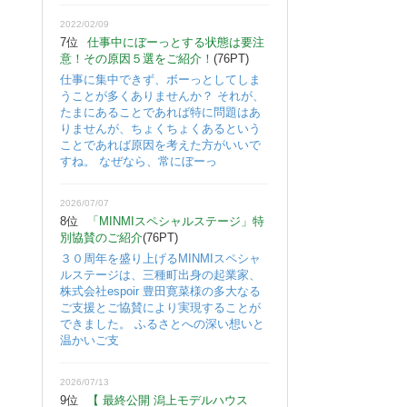
2022/02/09
7位
仕事中にぼーっとする状態は要注
意！その原因５選をご紹介！
(76PT)
仕事に集中できず、ボーっとしてしま
うことが多くありませんか？ それが、
たまにあることであれば特に問題はあ
りませんが、ちょくちょくあるという
ことであれば原因を考えた方がいいで
すね。 なぜなら、常にぼーっ
2026/07/07
8位
「MINMIスペシャルステージ」特
別協賛のご紹介
(76PT)
３０周年を盛り上げるMINMIスペシャ
ルステージは、三種町出身の起業家、
株式会社espoir 豊田寛菜様の多大なる
ご支援とご協賛により実現することが
できました。 ふるさとへの深い想いと
温かいご支
2026/07/13
9位
【 最終公開 潟上モデルハウス