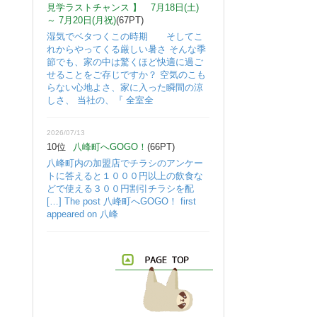
見学ラストチャンス 】 7月18日(土)
～ 7月20日(月祝)
(67PT)
湿気でベタつくこの時期 そしてこ
れからやってくる厳しい暑さ そんな季
節でも、家の中は驚くほど快適に過ご
せることをご存じですか？ 空気のこも
らない心地よさ、家に入った瞬間の涼
しさ、 当社の、『 全室全
2026/07/13
10位
八峰町へGOGO！
(66PT)
八峰町内の加盟店でチラシのアンケー
トに答えると１０００円以上の飲食な
どで使える３００円割引チラシを配
[…] The post 八峰町へGOGO！ first
appeared on 八峰