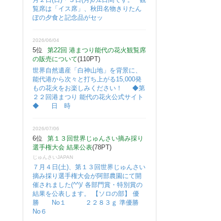
覧席は「イス席」、秋田名物きりたん
ぽの夕食と記念品がセッ
2026/06/04
5位
第22回 港まつり能代の花火観覧席
の販売について
(110PT)
世界自然遺産「白神山地」を背景に、
能代港から次々と打ち上がる15,000発
もの花火をお楽しみください！ ◆第
２２回港まつり 能代の花火公式サイト
◆ 日 時
2026/07/06
6位
第１３回世界じゅんさい摘み採り
選手権大会 結果公表
(78PT)
じゅんさいJAPAN
７月４日(土)、第１３回世界じゅんさい
摘み採り選手権大会が阿部農園にて開
催されました(^^)/ 各部門賞・特別賞の
結果を公表します。 【ソロの部】 優
勝 No１ ２２８３ｇ 準優勝
No６