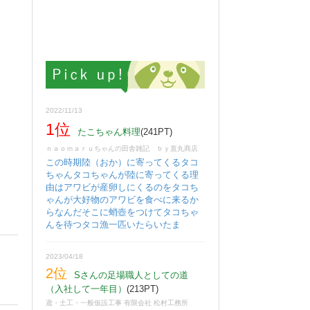
2022/11/13
1位
たこちゃん料理
(241PT)
ｎａｏｍａｒｕちゃんの田舎雑記 ｂｙ直丸商店
この時期陸（おか）に寄ってくるタコ
ちゃんタコちゃんが陸に寄ってくる理
由はアワビが産卵しにくるのをタコち
ゃんが大好物のアワビを食べに来るか
らなんだそこに蛸壺をつけてタコちゃ
んを待つタコ漁一匹いたらいたま
2023/04/18
2位
Sさんの足場職人としての道
（入社して一年目）
(213PT)
鳶・土工・一般仮設工事 有限会社 松村工務所