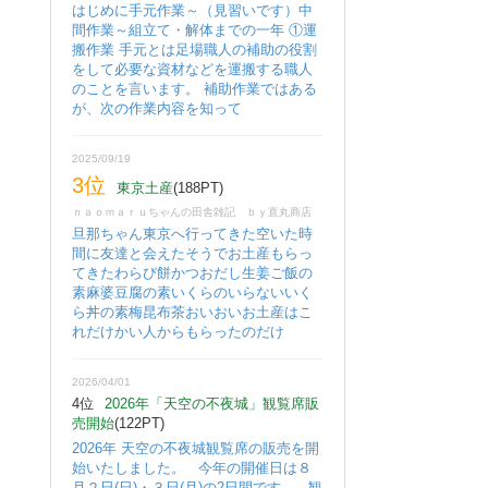
はじめに手元作業～（見習いです）中
間作業～組立て・解体までの一年 ①運
搬作業 手元とは足場職人の補助の役割
をして必要な資材などを運搬する職人
のことを言います。 補助作業ではある
が、次の作業内容を知って
2025/09/19
3位
東京土産
(188PT)
ｎａｏｍａｒｕちゃんの田舎雑記 ｂｙ直丸商店
旦那ちゃん東京へ行ってきた空いた時
間に友達と会えたそうでお土産もらっ
てきたわらび餅かつおだし生姜ご飯の
素麻婆豆腐の素いくらのいらないいく
ら丼の素梅昆布茶おいおいお土産はこ
れだけかい人からもらったのだけ
2026/04/01
4位
2026年「天空の不夜城」観覧席販
売開始
(122PT)
2026年 天空の不夜城観覧席の販売を開
始いたしました。 今年の開催日は８
月２日(日)・３日(月)の2日間です。 観