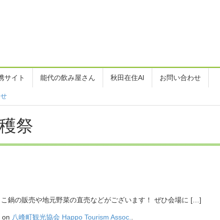
携サイト
能代の飲み屋さん
秋田在住AI
お問い合わせ
らせ
収穫祭
こ鍋の販売や地元野菜の直売などがございます！ ぜひ会場に […]
d on
八峰町観光協会 Happo Tourism Assoc.
.