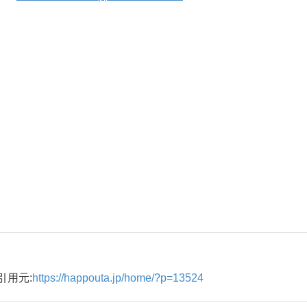
引用元:
https://happouta.jp/home/?p=13524