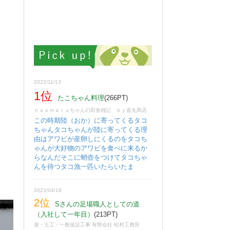
2022/11/13
1位
たこちゃん料理
(266PT)
ｎａｏｍａｒｕちゃんの田舎雑記 ｂｙ直丸商店
この時期陸（おか）に寄ってくるタコ
ちゃんタコちゃんが陸に寄ってくる理
由はアワビが産卵しにくるのをタコち
ゃんが大好物のアワビを食べに来るか
らなんだそこに蛸壺をつけてタコちゃ
んを待つタコ漁一匹いたらいたま
2023/04/18
2位
Sさんの足場職人としての道
（入社して一年目）
(213PT)
鳶・土工・一般仮設工事 有限会社 松村工務所