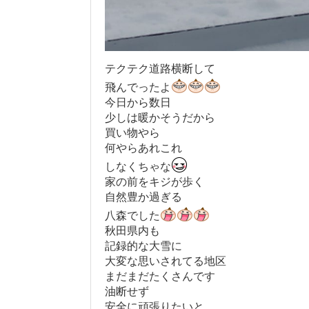
テクテク道路横断して
飛んでったよ
今日から数日
少しは暖かそうだから
買い物やら
何やらあれこれ
しなくちゃな
家の前をキジが歩く
自然豊か過ぎる
八森でした
秋田県内も
記録的な大雪に
大変な思いされてる地区
まだまだたくさんです
油断せず
安全に頑張りたいと