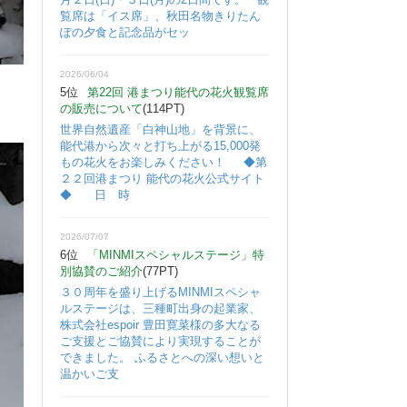
覧席は「イス席」、秋田名物きりたん
ぽの夕食と記念品がセッ
2026/06/04
5位
第22回 港まつり能代の花火観覧席
の販売について
(114PT)
世界自然遺産「白神山地」を背景に、
能代港から次々と打ち上がる15,000発
もの花火をお楽しみください！ ◆第
２２回港まつり 能代の花火公式サイト
◆ 日 時
2026/07/07
6位
「MINMIスペシャルステージ」特
別協賛のご紹介
(77PT)
３０周年を盛り上げるMINMIスペシャ
ルステージは、三種町出身の起業家、
株式会社espoir 豊田寛菜様の多大なる
ご支援とご協賛により実現することが
できました。 ふるさとへの深い想いと
温かいご支