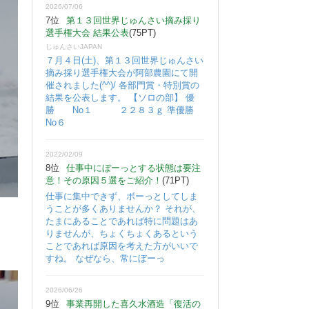
2026/07/06
7位
第１３回世界じゅんさい摘み採り
選手権大会 結果公表
(75PT)
じゅんさいJAPAN
７月４日(土)、第１３回世界じゅんさい
摘み採り選手権大会が阿部農園にて開
催されました(^^)/ 各部門賞・特別賞の
結果を公表します。 【ソロの部】 優
勝 No１ ２２８３ｇ 準優勝
No６
2022/02/09
8位
仕事中にぼーっとする状態は要注
意！その原因５選をご紹介！
(71PT)
仕事に集中できず、ボーっとしてしま
うことが多くありませんか？ それが、
たまにあることであれば特に問題はあ
りませんが、ちょくちょくあるという
ことであれば原因を考えた方がいいで
すね。 なぜなら、常にぼーっ
2026/06/26
9位
事業再開した喜久水酒造「復活の