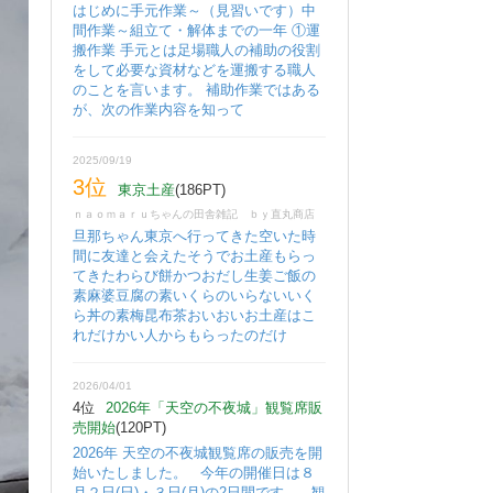
はじめに手元作業～（見習いです）中
間作業～組立て・解体までの一年 ①運
搬作業 手元とは足場職人の補助の役割
をして必要な資材などを運搬する職人
のことを言います。 補助作業ではある
が、次の作業内容を知って
2025/09/19
3位
東京土産
(186PT)
ｎａｏｍａｒｕちゃんの田舎雑記 ｂｙ直丸商店
旦那ちゃん東京へ行ってきた空いた時
間に友達と会えたそうでお土産もらっ
てきたわらび餅かつおだし生姜ご飯の
素麻婆豆腐の素いくらのいらないいく
ら丼の素梅昆布茶おいおいお土産はこ
れだけかい人からもらったのだけ
2026/04/01
4位
2026年「天空の不夜城」観覧席販
売開始
(120PT)
2026年 天空の不夜城観覧席の販売を開
始いたしました。 今年の開催日は８
月２日(日)・３日(月)の2日間です。 観