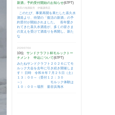
新酒」予約受付開始のお知らせ
(67PT)
秋田の地酒販売 伊藤謙商店
このたび、事業再開を果たした喜久水
酒造より、待望の「復活の新酒」の予
約受付が開始されました。 長年愛さ
れてきた喜久水酒造が、多くの皆さま
の支えを受けて酒造りを再開し、新た
な
2026/07/04
10位
サンドクラフト杯モルックトー
ナメント 申込について
(67PT)
みたねサンドクラフト２０２６にてモ
ルック大会を去年に引き続き開催しま
す！ 日時 令和８年７月２５日（土）
１３：００～（受付１２：３０
～） モルック体験は
１０：００～場所 釜谷浜海水