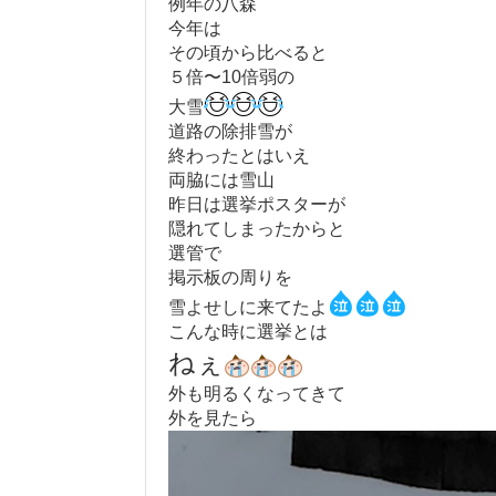
例年の八森
今年は
その頃から比べると
５倍〜10倍弱の
大雪
道路の除排雪が
終わったとはいえ
両脇には雪山
昨日は選挙ポスターが
隠れてしまったからと
選管で
掲示板の周りを
雪よせしに来てたよ
こんな時に選挙とは
ねぇ
外も明るくなってきて
外を見たら