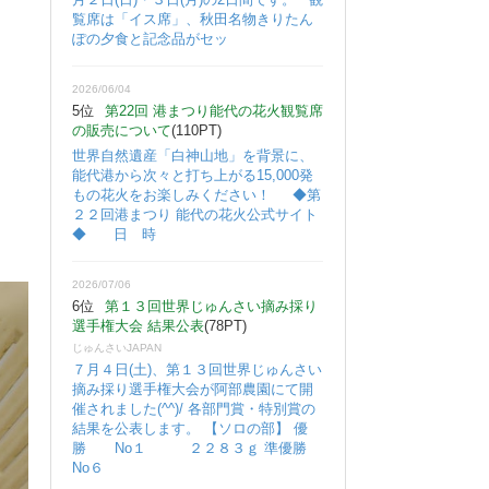
覧席は「イス席」、秋田名物きりたん
ぽの夕食と記念品がセッ
2026/06/04
5位
第22回 港まつり能代の花火観覧席
の販売について
(110PT)
世界自然遺産「白神山地」を背景に、
能代港から次々と打ち上がる15,000発
もの花火をお楽しみください！ ◆第
２２回港まつり 能代の花火公式サイト
◆ 日 時
2026/07/06
6位
第１３回世界じゅんさい摘み採り
選手権大会 結果公表
(78PT)
じゅんさいJAPAN
７月４日(土)、第１３回世界じゅんさい
摘み採り選手権大会が阿部農園にて開
催されました(^^)/ 各部門賞・特別賞の
結果を公表します。 【ソロの部】 優
勝 No１ ２２８３ｇ 準優勝
No６