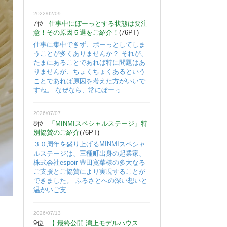
2022/02/09
7位
仕事中にぼーっとする状態は要注
意！その原因５選をご紹介！
(76PT)
仕事に集中できず、ボーっとしてしま
うことが多くありませんか？ それが、
たまにあることであれば特に問題はあ
りませんが、ちょくちょくあるという
ことであれば原因を考えた方がいいで
すね。 なぜなら、常にぼーっ
2026/07/07
8位
「MINMIスペシャルステージ」特
別協賛のご紹介
(76PT)
３０周年を盛り上げるMINMIスペシャ
ルステージは、三種町出身の起業家、
株式会社espoir 豊田寛菜様の多大なる
ご支援とご協賛により実現することが
できました。 ふるさとへの深い想いと
温かいご支
2026/07/13
9位
【 最終公開 潟上モデルハウス