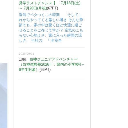
見学ラストチャンス 】 7月18日(土)
～ 7月20日(月祝)
(67PT)
湿気でベタつくこの時期 そしてこ
れからやってくる厳しい暑さ そんな季
節でも、家の中は驚くほど快適に過ご
せることをご存じですか？ 空気のこも
らない心地よさ、家に入った瞬間の涼
しさ、 当社の、『 全室全
2026/06/01
10位
白神ジュニアアドベンチャー
（白神体験塾2026Ⅰ：県内の小学校4～
6年生対象）
(66PT)