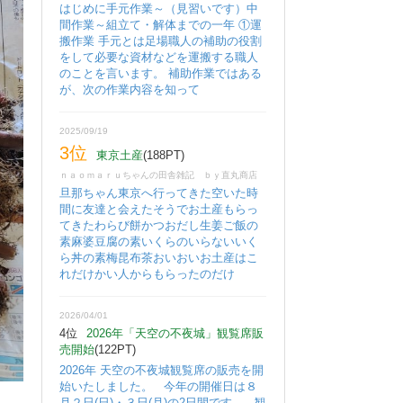
はじめに手元作業～（見習いです）中
間作業～組立て・解体までの一年 ①運
搬作業 手元とは足場職人の補助の役割
をして必要な資材などを運搬する職人
のことを言います。 補助作業ではある
が、次の作業内容を知って
2025/09/19
3位
東京土産
(188PT)
ｎａｏｍａｒｕちゃんの田舎雑記 ｂｙ直丸商店
旦那ちゃん東京へ行ってきた空いた時
間に友達と会えたそうでお土産もらっ
てきたわらび餅かつおだし生姜ご飯の
素麻婆豆腐の素いくらのいらないいく
ら丼の素梅昆布茶おいおいお土産はこ
れだけかい人からもらったのだけ
2026/04/01
4位
2026年「天空の不夜城」観覧席販
売開始
(122PT)
2026年 天空の不夜城観覧席の販売を開
始いたしました。 今年の開催日は８
月２日(日)・３日(月)の2日間です。 観