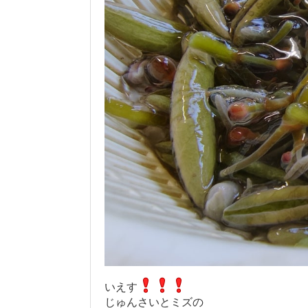
いえす
じゅんさいとミズの