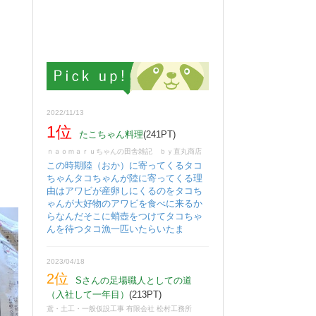
2022/11/13
1位
たこちゃん料理
(241PT)
ｎａｏｍａｒｕちゃんの田舎雑記 ｂｙ直丸商店
この時期陸（おか）に寄ってくるタコ
ちゃんタコちゃんが陸に寄ってくる理
由はアワビが産卵しにくるのをタコち
ゃんが大好物のアワビを食べに来るか
らなんだそこに蛸壺をつけてタコちゃ
んを待つタコ漁一匹いたらいたま
2023/04/18
2位
Sさんの足場職人としての道
（入社して一年目）
(213PT)
鳶・土工・一般仮設工事 有限会社 松村工務所