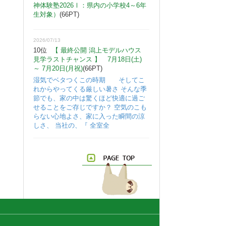
神体験塾2026Ⅰ：県内の小学校4～6年
生対象）
(66PT)
2026/07/13
10位
【 最終公開 潟上モデルハウス
見学ラストチャンス 】 7月18日(土)
～ 7月20日(月祝)
(66PT)
湿気でベタつくこの時期 そしてこ
れからやってくる厳しい暑さ そんな季
節でも、家の中は驚くほど快適に過ご
せることをご存じですか？ 空気のこも
らない心地よさ、家に入った瞬間の涼
しさ、 当社の、『 全室全