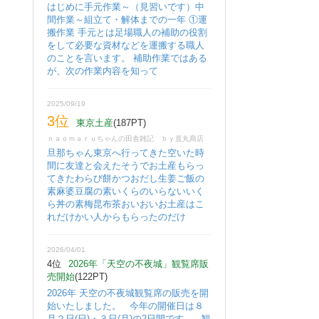
はじめに手元作業～（見習いです）中
間作業～組立て・解体までの一年 ①運
搬作業 手元とは足場職人の補助の役割
をして必要な資材などを運搬する職人
のことを言います。 補助作業ではある
が、次の作業内容を知って
2025/09/19
3位
東京土産
(187PT)
ｎａｏｍａｒｕちゃんの田舎雑記 ｂｙ直丸商店
旦那ちゃん東京へ行ってきた空いた時
間に友達と会えたそうでお土産もらっ
てきたわらび餅かつおだし生姜ご飯の
素麻婆豆腐の素いくらのいらないいく
ら丼の素梅昆布茶おいおいお土産はこ
れだけかい人からもらったのだけ
2026/04/01
4位
2026年「天空の不夜城」観覧席販
売開始
(122PT)
2026年 天空の不夜城観覧席の販売を開
始いたしました。 今年の開催日は８
月２日(日)・３日(月)の2日間です。 観