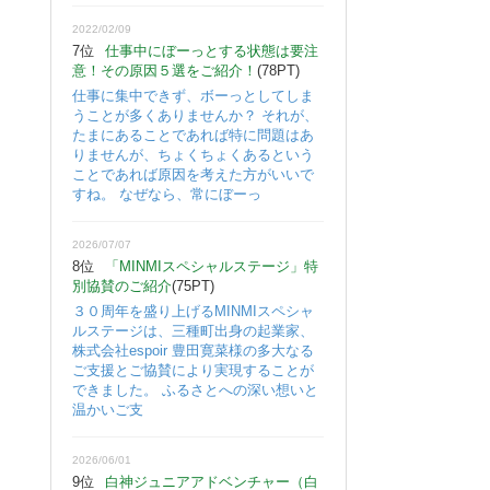
2022/02/09
7位
仕事中にぼーっとする状態は要注
意！その原因５選をご紹介！
(78PT)
仕事に集中できず、ボーっとしてしま
うことが多くありませんか？ それが、
たまにあることであれば特に問題はあ
りませんが、ちょくちょくあるという
ことであれば原因を考えた方がいいで
すね。 なぜなら、常にぼーっ
2026/07/07
8位
「MINMIスペシャルステージ」特
別協賛のご紹介
(75PT)
３０周年を盛り上げるMINMIスペシャ
ルステージは、三種町出身の起業家、
株式会社espoir 豊田寛菜様の多大なる
ご支援とご協賛により実現することが
できました。 ふるさとへの深い想いと
温かいご支
2026/06/01
9位
白神ジュニアアドベンチャー（白