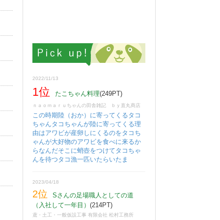
2022/11/13
1位
たこちゃん料理
(249PT)
ｎａｏｍａｒｕちゃんの田舎雑記 ｂｙ直丸商店
この時期陸（おか）に寄ってくるタコ
ちゃんタコちゃんが陸に寄ってくる理
由はアワビが産卵しにくるのをタコち
ゃんが大好物のアワビを食べに来るか
らなんだそこに蛸壺をつけてタコちゃ
んを待つタコ漁一匹いたらいたま
2023/04/18
2位
Sさんの足場職人としての道
（入社して一年目）
(214PT)
鳶・土工・一般仮設工事 有限会社 松村工務所