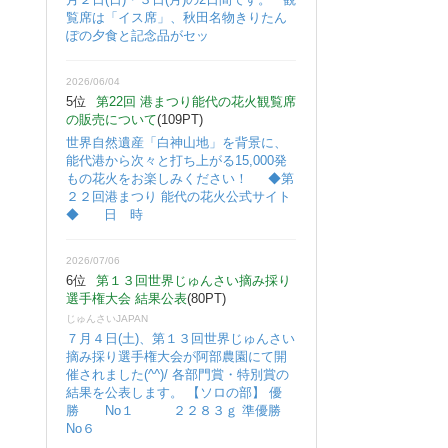
覧席は「イス席」、秋田名物きりたん
ぽの夕食と記念品がセッ
2026/06/04
5位
第22回 港まつり能代の花火観覧席
の販売について
(109PT)
世界自然遺産「白神山地」を背景に、
能代港から次々と打ち上がる15,000発
もの花火をお楽しみください！ ◆第
２２回港まつり 能代の花火公式サイト
◆ 日 時
2026/07/06
6位
第１３回世界じゅんさい摘み採り
選手権大会 結果公表
(80PT)
じゅんさいJAPAN
７月４日(土)、第１３回世界じゅんさい
摘み採り選手権大会が阿部農園にて開
催されました(^^)/ 各部門賞・特別賞の
結果を公表します。 【ソロの部】 優
勝 No１ ２２８３ｇ 準優勝
No６